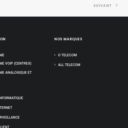
SUIVANT
ION
NOS MARQUES
NIE
O TELECOM
IE VOIP (CENTREX)
ALL TELECOM
NIE ANALOGIQUE ET
INFORMATIQUE
NTERNET
URVEILLANCE
LIENT