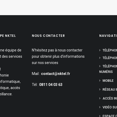
PE NKTEL
NOUS CONTACTER
NAVIGAT
une équipe de
N’hésitez pas à nous contacter
TÉLÉPHO
t des services
pour obtenir plus d’informations
TÉLÉPHON
sur nos services
TÉLÉPHO
t
NUMÉRIS
Mail :
contact@nktel.fr
phonie
MOBILE
informatique,
Tél :
0811 04 03 63
tique, accès
RÉSEAU 
eillance.
ACCÈS I
VIDÉO S
ESPACE C