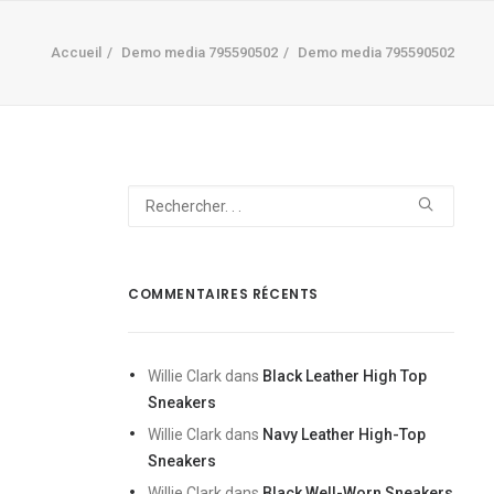
Accueil
Demo media 795590502
Demo media 795590502
COMMENTAIRES RÉCENTS
Willie Clark
dans
Black Leather High Top
Sneakers
Willie Clark
dans
Navy Leather High-Top
Sneakers
Willie Clark
dans
Black Well-Worn Sneakers