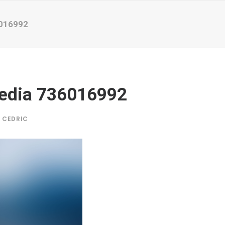
016992
edia 736016992
Y
CEDRIC