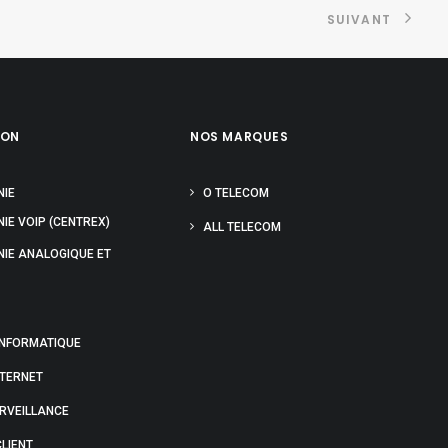
SUIVANT
ION
NOS MARQUES
NIE
O TELECOM
IE VOIP (CENTREX)
ALL TELECOM
NIE ANALOGIQUE ET
INFORMATIQUE
NTERNET
URVEILLANCE
LIENT