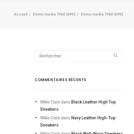
Accueil
Demo media 736016992
Demo media 736016992
COMMENTAIRES RÉCENTS
Willie Clark
dans
Black Leather High Top
Sneakers
Willie Clark
dans
Navy Leather High-Top
Sneakers
Willie Clark
dans
Black Well-Worn Sneakers