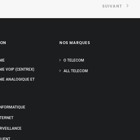
SUIVANT
ION
NOS MARQUES
NIE
O TELECOM
IE VOIP (CENTREX)
ALL TELECOM
NIE ANALOGIQUE ET
INFORMATIQUE
NTERNET
URVEILLANCE
LIENT