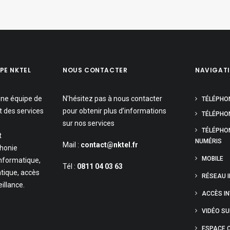
PE NKTEL
NOUS CONTACTER
NAVIGAT
une équipe de
N’hésitez pas à nous contacter
TÉLÉPHO
t des services
pour obtenir plus d’informations
TÉLÉPHON
sur nos services
TÉLÉPHO
t
NUMÉRIS
Mail :
contact@nktel.fr
phonie
MOBILE
informatique,
Tél :
0811 04 03 63
tique, accès
RÉSEAU 
eillance.
ACCÈS I
VIDÉO S
ESPACE C