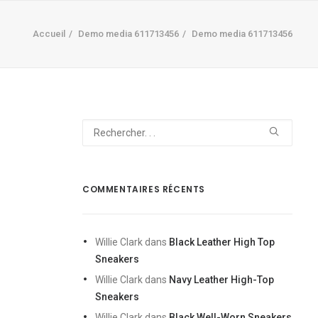
Accueil
Demo media 611713456
Demo media 611713456
COMMENTAIRES RÉCENTS
Willie Clark
dans
Black Leather High Top
Sneakers
Willie Clark
dans
Navy Leather High-Top
Sneakers
Willie Clark
dans
Black Well-Worn Sneakers