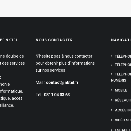
PE NKTEL
NOUS CONTACTER
NAVIGAT
une équipe de
N’hésitez pas à nous contacter
TÉLÉPHO
t des services
pour obtenir plus d’informations
TÉLÉPHON
sur nos services
TÉLÉPHO
t
NUMÉRIS
Mail :
contact@nktel.fr
phonie
MOBILE
informatique,
Tél :
0811 04 03 63
tique, accès
RÉSEAU 
eillance.
ACCÈS I
VIDÉO S
ESPACE C