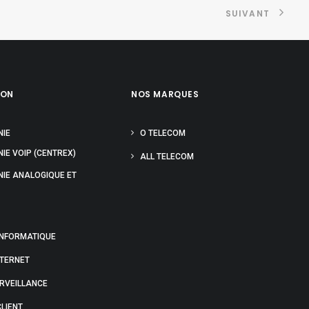
SUIVANT
ION
NOS MARQUES
NIE
O TELECOM
IE VOIP (CENTREX)
ALL TELECOM
NIE ANALOGIQUE ET
INFORMATIQUE
NTERNET
URVEILLANCE
LIENT