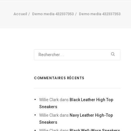
Accueil
Demo media 432337353
Demo media 432337353
COMMENTAIRES RÉCENTS
Willie Clark
dans
Black Leather High Top
Sneakers
Willie Clark
dans
Navy Leather High-Top
Sneakers
Willie Clark
dans
Black Well-Worn Sneakers