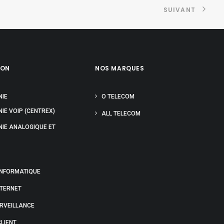
SUIVANT
ION
NOS MARQUES
NIE
O TELECOM
IE VOIP (CENTREX)
ALL TELECOM
NIE ANALOGIQUE ET
INFORMATIQUE
NTERNET
URVEILLANCE
LIENT