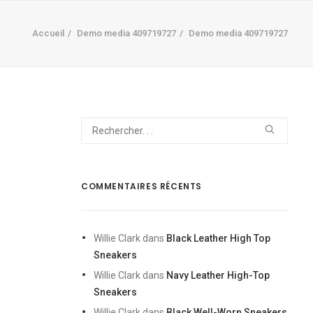
Accueil
Demo media 409719727
Demo media 409719727
COMMENTAIRES RÉCENTS
Willie Clark
dans
Black Leather High Top
Sneakers
Willie Clark
dans
Navy Leather High-Top
Sneakers
Willie Clark
dans
Black Well-Worn Sneakers