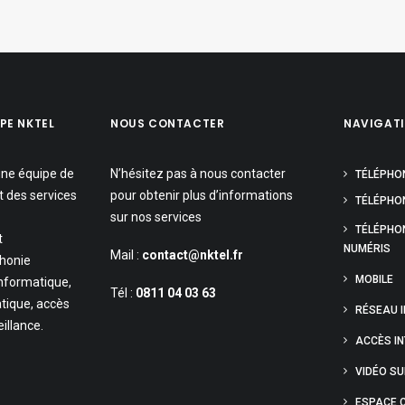
PE NKTEL
NOUS CONTACTER
NAVIGAT
une équipe de
N’hésitez pas à nous contacter
TÉLÉPHO
t des services
pour obtenir plus d’informations
TÉLÉPHON
sur nos services
TÉLÉPHO
t
NUMÉRIS
Mail :
contact@nktel.fr
phonie
MOBILE
informatique,
Tél :
0811 04 03 63
tique, accès
RÉSEAU 
eillance.
ACCÈS I
VIDÉO S
ESPACE C