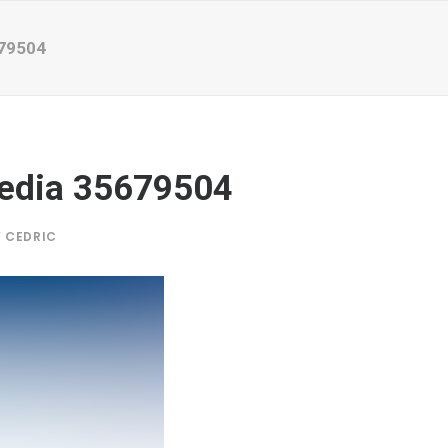
79504
dia 35679504
Y
CEDRIC