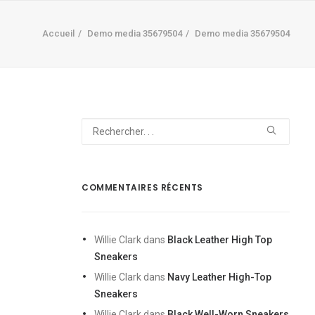
Accueil
Demo media 35679504
Demo media 35679504
COMMENTAIRES RÉCENTS
Willie Clark
dans
Black Leather High Top
Sneakers
Willie Clark
dans
Navy Leather High-Top
Sneakers
Willie Clark
dans
Black Well-Worn Sneakers