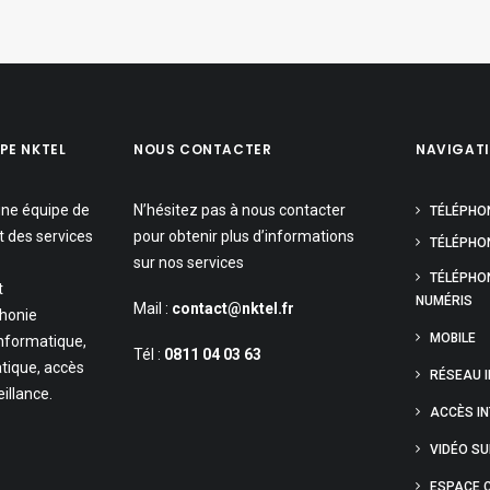
PE NKTEL
NOUS CONTACTER
NAVIGAT
une équipe de
N’hésitez pas à nous contacter
TÉLÉPHO
t des services
pour obtenir plus d’informations
TÉLÉPHON
sur nos services
TÉLÉPHO
t
NUMÉRIS
Mail :
contact@nktel.fr
phonie
MOBILE
informatique,
Tél :
0811 04 03 63
tique, accès
RÉSEAU 
eillance.
ACCÈS I
VIDÉO S
ESPACE C