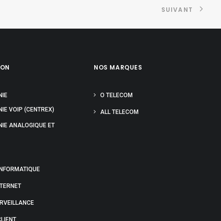
SUIVANT
ION
NOS MARQUES
NIE
O TELECOM
IE VOIP (CENTREX)
ALL TELECOM
NIE ANALOGIQUE ET
INFORMATIQUE
NTERNET
URVEILLANCE
LIENT