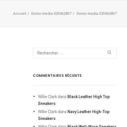
Accueil
Demo media 325962857
Demo media 325962857
COMMENTAIRES RÉCENTS
Willie Clark
dans
Black Leather High Top
Sneakers
Willie Clark
dans
Navy Leather High-Top
Sneakers
Willie Clark
dans
Black Well-Worn Sneakers