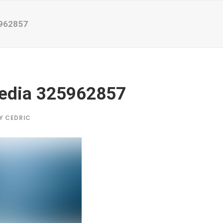
962857
edia 325962857
Y
CEDRIC