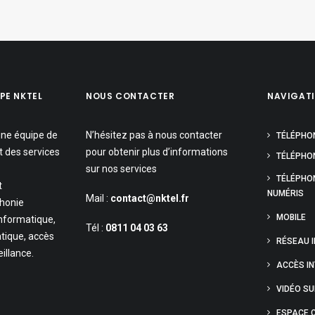
PE NKTEL
NOUS CONTACTER
NAVIGAT
une équipe de
N’hésitez pas à nous contacter
TÉLÉPHO
t des services
pour obtenir plus d’informations
TÉLÉPHON
sur nos services
TÉLÉPHO
t
NUMÉRIS
Mail :
contact@nktel.fr
phonie
MOBILE
informatique,
Tél :
0811 04 03 63
tique, accès
RÉSEAU 
eillance.
ACCÈS I
VIDÉO S
ESPACE C