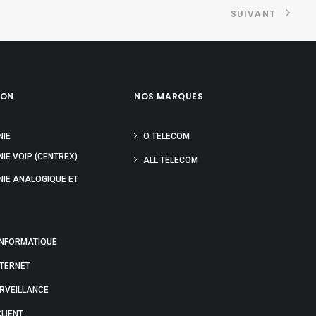
SUIVANT
ION
NOS MARQUES
NIE
O TELECOM
IE VOIP (CENTREX)
ALL TELECOM
NIE ANALOGIQUE ET
INFORMATIQUE
NTERNET
URVEILLANCE
LIENT