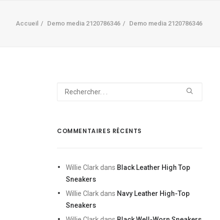
Accueil
Demo media 2120786346
Demo media 2120786346
COMMENTAIRES RÉCENTS
Willie Clark
dans
Black Leather High Top
Sneakers
Willie Clark
dans
Navy Leather High-Top
Sneakers
Willie Clark
dans
Black Well-Worn Sneakers