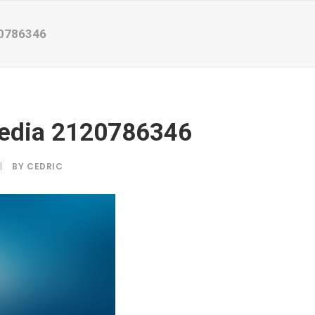
0786346
edia 2120786346
|
BY
CEDRIC