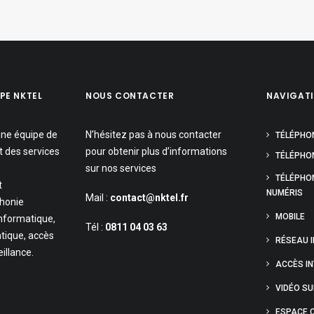
PE NKTEL
NOUS CONTACTER
NAVIGAT
une équipe de
N’hésitez pas à nous contacter
TÉLÉPHO
t des services
pour obtenir plus d’informations
TÉLÉPHON
sur nos services
TÉLÉPHO
t
NUMÉRIS
Mail :
contact@nktel.fr
phonie
MOBILE
informatique,
Tél :
0811 04 03 63
tique, accès
RÉSEAU 
eillance.
ACCÈS I
VIDÉO S
ESPACE C