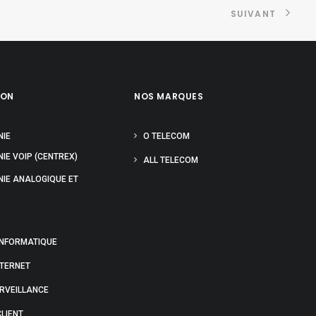
SUIVANT
ION
NOS MARQUES
NIE
O TELECOM
IE VOIP (CENTREX)
ALL TELECOM
NIE ANALOGIQUE ET
INFORMATIQUE
NTERNET
URVEILLANCE
LIENT