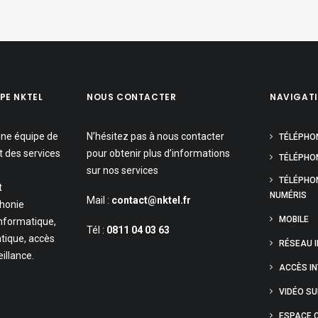
PE NKTEL
NOUS CONTACTER
NAVIGAT
une équipe de
N’hésitez pas à nous contacter
TÉLÉPHO
t des services
pour obtenir plus d’informations
TÉLÉPHON
sur nos services
TÉLÉPHO
t
NUMÉRIS
Mail :
contact@nktel.fr
phonie
MOBILE
informatique,
Tél :
0811 04 03 63
tique, accès
RÉSEAU 
eillance.
ACCÈS I
VIDÉO S
ESPACE C