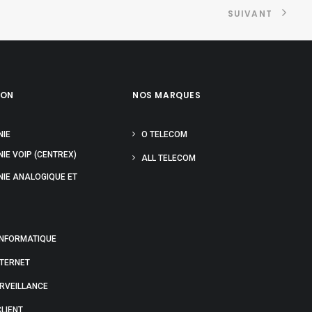
SUIVANT
ION
NOS MARQUES
NIE
O TELECOM
IE VOIP (CENTREX)
ALL TELECOM
NIE ANALOGIQUE ET
INFORMATIQUE
NTERNET
URVEILLANCE
LIENT