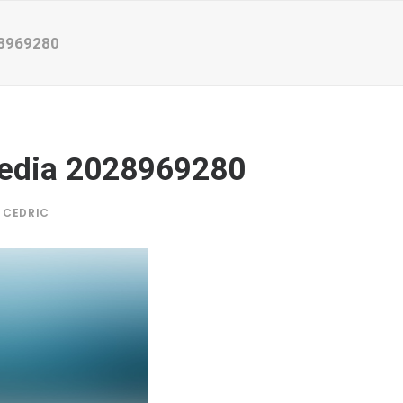
8969280
edia 2028969280
Y
CEDRIC