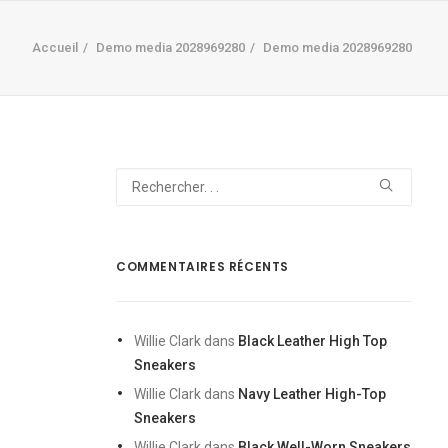
Accueil
Demo media 2028969280
Demo media 2028969280
COMMENTAIRES RÉCENTS
Willie Clark
dans
Black Leather High Top
Sneakers
Willie Clark
dans
Navy Leather High-Top
Sneakers
Willie Clark
dans
Black Well-Worn Sneakers