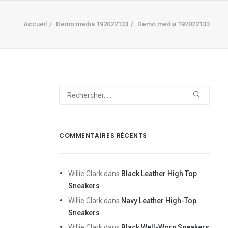
Accueil
Demo media 192022133
Demo media 192022133
COMMENTAIRES RÉCENTS
Willie Clark
dans
Black Leather High Top
Sneakers
Willie Clark
dans
Navy Leather High-Top
Sneakers
Willie Clark
dans
Black Well-Worn Sneakers