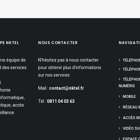
PE NKTEL
NOUS CONTACTER
NAVIGAT
une équipe de
N’hésitez pas à nous contacter
TÉLÉPHO
t des services
pour obtenir plus d’informations
TÉLÉPHON
sur nos services
TÉLÉPHO
t
NUMÉRIS
Mail :
contact@nktel.fr
phonie
MOBILE
informatique,
Tél :
0811 04 03 63
tique, accès
RÉSEAU 
eillance.
ACCÈS I
VIDÉO S
ESPACE C