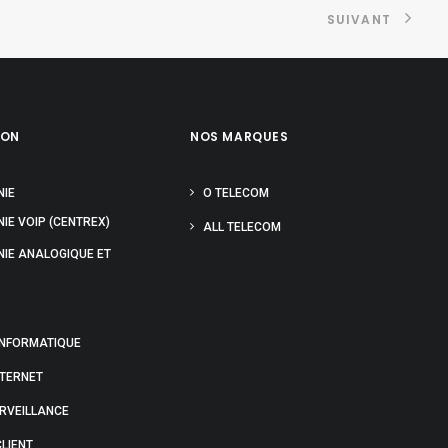
SUIVANT
ION
NOS MARQUES
NIE
O TELECOM
IE VOIP (CENTREX)
ALL TELECOM
NIE ANALOGIQUE ET
INFORMATIQUE
NTERNET
URVEILLANCE
LIENT