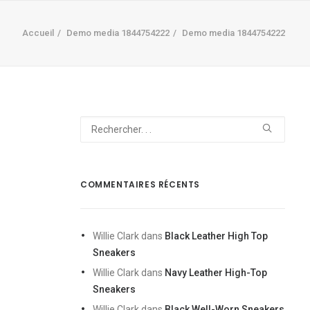
Accueil
Demo media 1844754222
Demo media 1844754222
COMMENTAIRES RÉCENTS
Willie Clark
dans
Black Leather High Top
Sneakers
Willie Clark
dans
Navy Leather High-Top
Sneakers
Willie Clark
dans
Black Well-Worn Sneakers