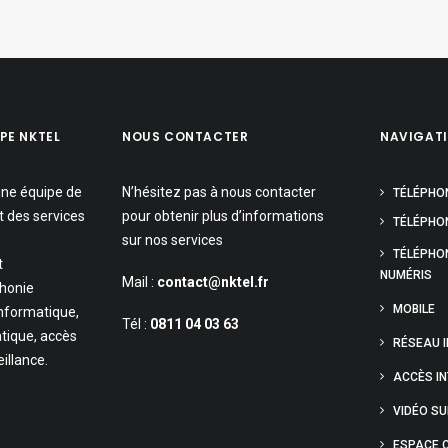
PE NKTEL
NOUS CONTACTER
NAVIGAT
une équipe de
N’hésitez pas à nous contacter
TÉLÉPHO
t des services
pour obtenir plus d’informations
TÉLÉPHON
sur nos services
TÉLÉPHO
t
NUMÉRIS
Mail :
contact@nktel.fr
phonie
MOBILE
informatique,
Tél :
0811 04 03 63
tique, accès
RÉSEAU 
eillance.
ACCÈS I
VIDÉO S
ESPACE C