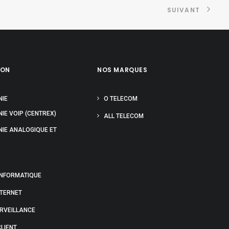
SUIVANT
ION
NOS MARQUES
NIE
O TELECOM
IE VOIP (CENTREX)
ALL TELECOM
NIE ANALOGIQUE ET
INFORMATIQUE
NTERNET
URVEILLANCE
LIENT