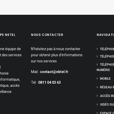
PE NKTEL
NOUS CONTACTER
NAVIGAT
une équipe de
N’hésitez pas à nous contacter
TÉLÉPHO
t des services
pour obtenir plus d’informations
TÉLÉPHON
sur nos services
TÉLÉPHO
t
NUMÉRIS
Mail :
contact@nktel.fr
phonie
MOBILE
informatique,
Tél :
0811 04 03 63
tique, accès
RÉSEAU 
eillance.
ACCÈS I
VIDÉO S
ESPACE C