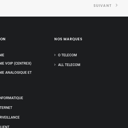
SUIVANT
ION
NOS MARQUES
NIE
O TELECOM
IE VOIP (CENTREX)
ALL TELECOM
NIE ANALOGIQUE ET
INFORMATIQUE
NTERNET
URVEILLANCE
LIENT