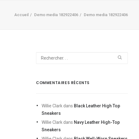
Accueil
Demo media 182922406
Demo media 182922406
COMMENTAIRES RÉCENTS
Willie Clark
dans
Black Leather High Top
Sneakers
Willie Clark
dans
Navy Leather High-Top
Sneakers
Willie Clark
dans
Black Well-Worn Sneakers