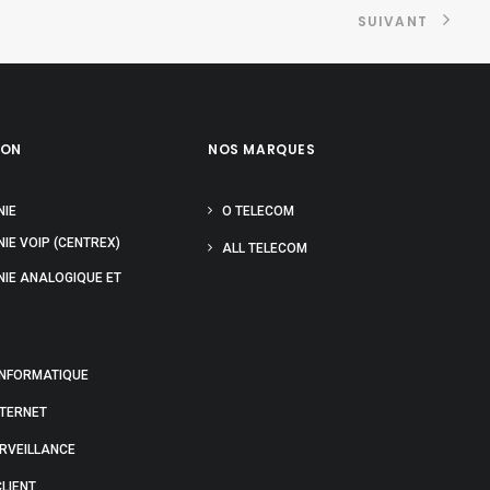
SUIVANT
ION
NOS MARQUES
NIE
O TELECOM
IE VOIP (CENTREX)
ALL TELECOM
NIE ANALOGIQUE ET
INFORMATIQUE
NTERNET
URVEILLANCE
LIENT