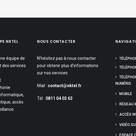
PE NKTEL
NOUS CONTACTER
NAVIGAT
une équipe de
N’hésitez pas à nous contacter
TÉLÉPHO
t des services
pour obtenir plus d’informations
TÉLÉPHON
sur nos services
TÉLÉPHO
t
NUMÉRIS
Mail :
contact@nktel.fr
phonie
MOBILE
informatique,
Tél :
0811 04 03 63
tique, accès
RÉSEAU 
eillance.
ACCÈS I
VIDÉO S
ESPACE C