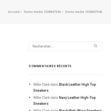
Accueil
Demo media 1338847546
Demo media 1338847546
COMMENTAIRES RÉCENTS
Willie Clark
dans
Black Leather High Top
Sneakers
Willie Clark
dans
Navy Leather High-Top
Sneakers
Willie Clark
dans
Black Well-Worn Sneakers