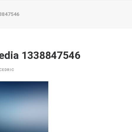
8847546
edia 1338847546
CEDRIC