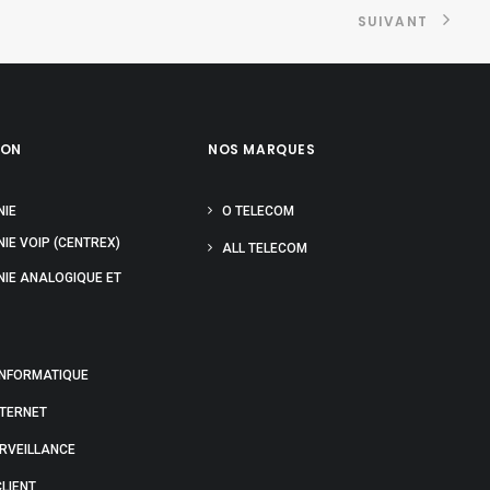
SUIVANT
ION
NOS MARQUES
NIE
O TELECOM
IE VOIP (CENTREX)
ALL TELECOM
NIE ANALOGIQUE ET
INFORMATIQUE
NTERNET
URVEILLANCE
LIENT