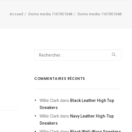
Accueil
Demo media 1167051048
Demo media 1167051048
COMMENTAIRES RÉCENTS
Willie Clark
dans
Black Leather High Top
Sneakers
Willie Clark
dans
Navy Leather High-Top
Sneakers
Willie Clark
dans
Black Well-Worn Sneakers