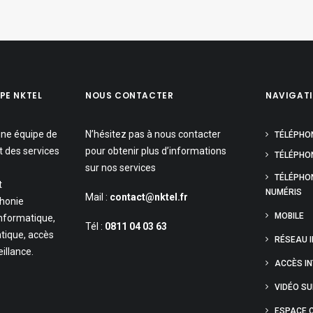
PE NKTEL
NOUS CONTACTER
NAVIGAT
une équipe de
N’hésitez pas à nous contacter
TÉLÉPHO
t des services
pour obtenir plus d’informations
TÉLÉPHON
sur nos services
TÉLÉPHO
t
NUMÉRIS
Mail :
contact@nktel.fr
phonie
MOBILE
informatique,
Tél :
0811 04 03 63
tique, accès
RÉSEAU 
eillance.
ACCÈS I
VIDÉO S
ESPACE C