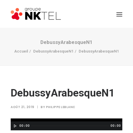
DebussyArabesqueN1
Accueil
DebussyArabesqueN1
DebussyArabesqueN1
DebussyArabesqueN1
AOÛT 21, 2019
|
BY
PHILIPPE LEBLANC
00:00
00:00