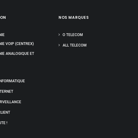
ION
NOS MARQUES
NIE
O TELECOM
IE VOIP (CENTREX)
ALL TELECOM
NIE ANALOGIQUE ET
INFORMATIQUE
NTERNET
URVEILLANCE
LIENT
TE !