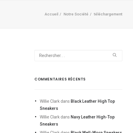
Accueil
Notre Société
téléchargement
COMMENTAIRES RÉCENTS
Willie Clark
dans
Black Leather High Top
Sneakers
Willie Clark
dans
Navy Leather High-Top
Sneakers
Willie Clark
dans
Black Well-Worn Sneakers