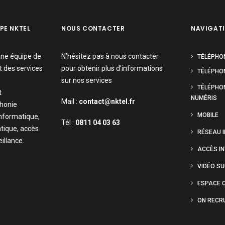
PE NKTEL
NOUS CONTACTER
NAVIGAT
une équipe de
N’hésitez pas à nous contacter
TÉLÉPHO
t des services
pour obtenir plus d’informations
TÉLÉPHON
sur nos services
TÉLÉPHO
t
NUMÉRIS
Mail :
contact@nktel.fr
phonie
MOBILE
informatique,
Tél :
0811 04 03 63
tique, accès
RÉSEAU 
eillance.
ACCÈS I
VIDÉO S
ESPACE C
ON RECRU